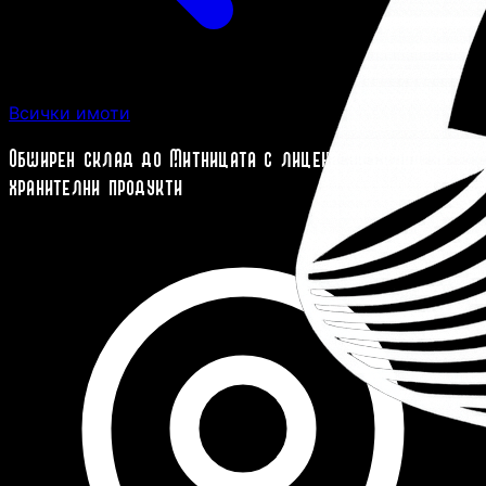
Всички имоти
Обширен склад до Митницата с лиценз за склад за
хранителни продукти