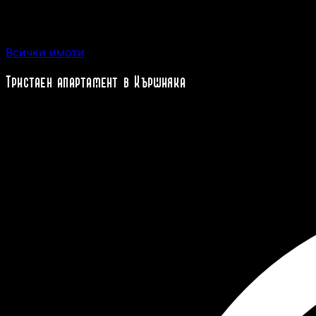
Всички имоти
Тристаен апартамент в Кършияка