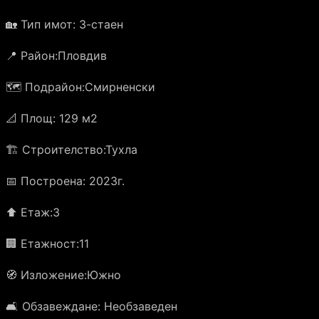
🏡 Тип имот: 3-стаен
📍 Район:Пловдив
🗺️ Подрайон:Смирненски
📐 Площ: 129 м2
🏗️ Строителство:Тухла
📅 Построена: 2023г.
⬆️ Етаж:3
🏢 Етажност:11
🧭 Изложение:Южно
🛋️ Обзавеждане: Необзаведен