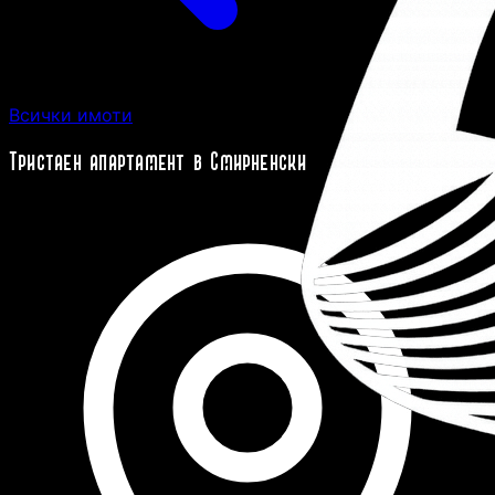
Всички имоти
Тристаен апартамент в Смирненски