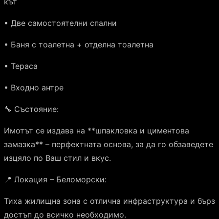
кът
• Две самостоятелни спални
• Баня с тоалетна + отделна тоалетна
• Тераса
• Входно антре
🔧 Състояние:
Имотът се издава на **шпакловка и циментова
замазка** – перфектната основа, за да го обзаведете
изцяло по Ваш стил и вкус.
📍 Локация – Беломорски:
Тиха жилищна зона с отлична инфраструктура и бърз
достъп до всичко необходимо.