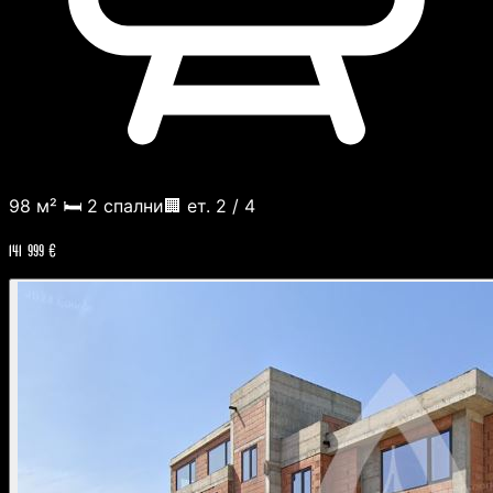
98 м²
🛏️ 2 спални
🏢 ет. 2 / 4
141 999 €