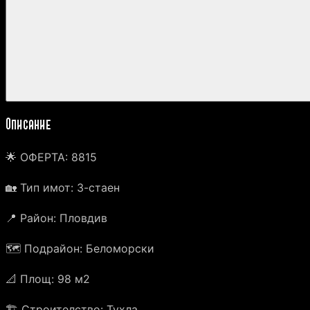
Описание
🌟 ОФЕРТА: 8815
🏡 Тип имот: 3-стаен
📍 Район: Пловдив
🗺️ Подрайон: Беломорски
📐 Площ: 98 м2
🏗️ Строителство: Тухла