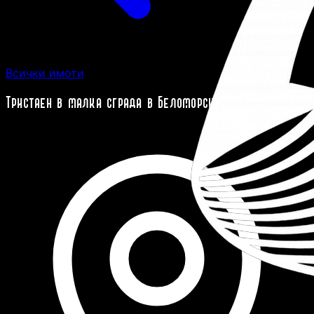
Всички имоти
Тристаен в малка сграда в Беломорски