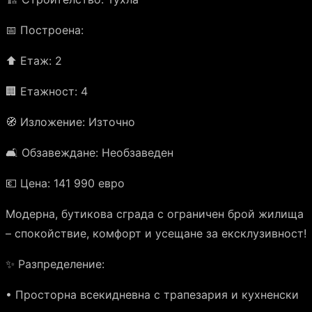
📅 Построена:
⬆️ Етаж: 2
🏢 Етажност: 4
🧭 Изложение: Източно
🛋️ Обзавеждане: Необзаведен
💶 Цена: 141 990 евро
Модерна, бутикова сграда с ограничен брой жилища
– спокойствие, комфорт и усещане за ексклузивност!
✨ Разпределение:
• Просторна всекидневна с трапезария и кухненски