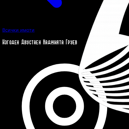
Всички имоти
Изгоден Двустаен Хаджията Груев