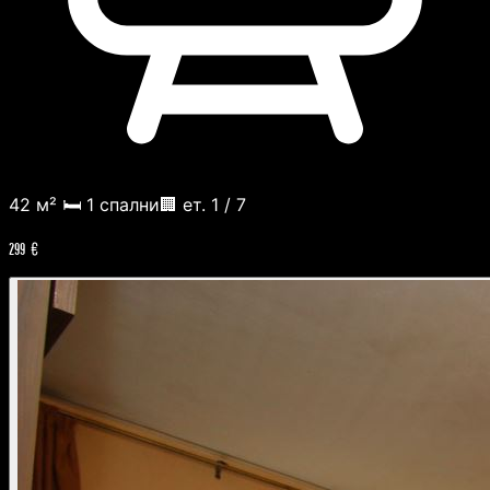
42 м²
🛏️ 1 спални
🏢 ет. 1 / 7
299 €