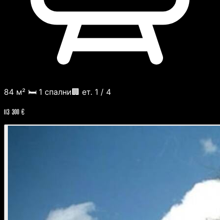
84 м²
🛏️ 1 спални
🏢 ет. 1 / 4
113 300 €