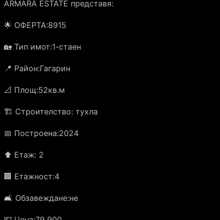
ARMARA ESTATE представя:
🌟 ОФЕРТА:8915
🏡 Тип имот:1-стаен
📍 Район:Гагарин
📐 Площ:52кв.м
🏗️ Строителство: тухла
📅 Построена:2024
⬆️ Етаж: 2
🏢 Етажност:4
🛋️ Обзавеждане:не
💶 Цена:79 900