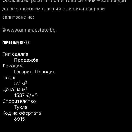
Обожаваме работата си и това си личи – Заповядай
да се запознаем в нашия офис или направи
запитване на:
🌐 www.armaraestate.bg
Характеристики
Тип сделка
Продажба
Локация
Гагарин, Пловдив
Площ
52 м²
Цена на м²
1537 €/м²
Строителство
Тухла
Код на офертата
8915