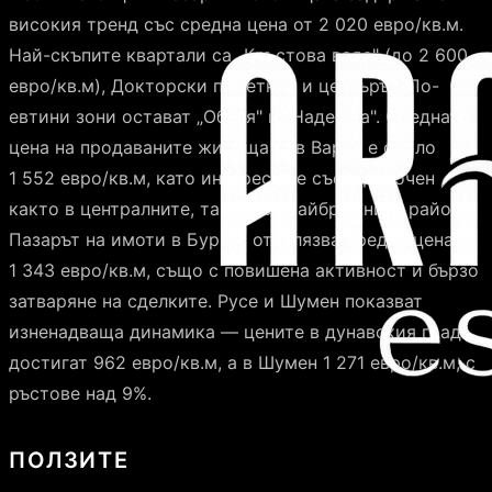
високия тренд със средна цена от 2 020 евро/кв.м.
Най-скъпите квартали са „Кръстова вада" (до 2 600
евро/кв.м), Докторски паметник и центърът. По-
евтини зони остават „Обеля" и „Надежда". Средната
цена на продаваните жилища във Варна е около
1 552 евро/кв.м, като интересът е съсредоточен
както в централните, така и в крайбрежните райони.
Пазарът на имоти в Бургас отбелязва средна цена от
1 343 евро/кв.м, също с повишена активност и бързо
затваряне на сделките. Русе и Шумен показват
изненадваща динамика — цените в дунавския град
достигат 962 евро/кв.м, а в Шумен 1 271 евро/кв.м, с
ръстове над 9%.
ПОЛЗИТЕ