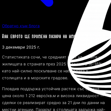
Обратно към блога
Как еврото ще промени пазара на имотите в Пловдив
3 декември 2025 г.
Статистиката сочи, че средният ръст на цените на
жилищата в страната през 2025 г. достига 16–18%,
като най-силно поскъпване се наблюдава в
столицата и в морските градове.
Пловдив поддържа устойчив растеж със средна
цена около 1 212 евро/кв.м и висока ликвидност —
сделки се реализират средно за 21 дни по данни на
местни агенции. Пазарът в столицата задържа най-